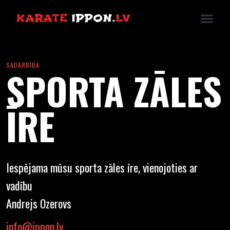
KARATE
IPPON.
LV
SADARBĪBA
SPORTA ZĀLES
ĪRE
Iespējama mūsu sporta zāles īre, vienojoties ar
vadību
Andrejs Ozerovs
info@ippon.lv