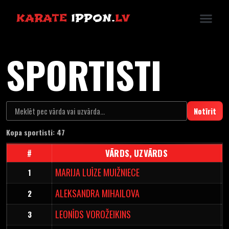
KARATE
IPPON.
LV
SPORTISTI
Notīrit
Kopa sportisti: 47
#
VĀRDS, UZVĀRDS
MARIJA LUĪZE MUIŽNIECE
1
ALEKSANDRA MIHAILOVA
2
LEONĪDS VOROŽEIKINS
3