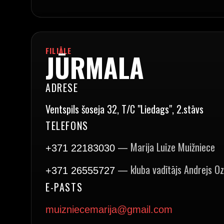
FILIĀLE
JŪRMALA
ADRESE
Ventspils šoseja 32, T/C "Liedags", 2.stāvs
TELEFONS
— Marija Luīze Muižniece
+371 22183030
— kluba vadītājs Andrejs O
+371 26555727
E-PASTS
muizniecemarija@gmail.com