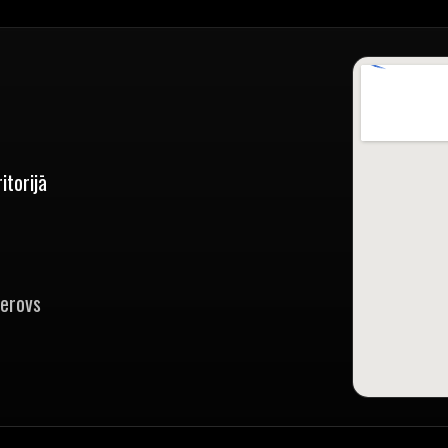
itorijā
zerovs