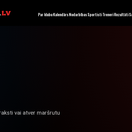
.
LV
Par klubu
Kalendārs
Nodarbības
Sportisti
Treneri
Rezultāti
S
 raksti vai atver maršrutu