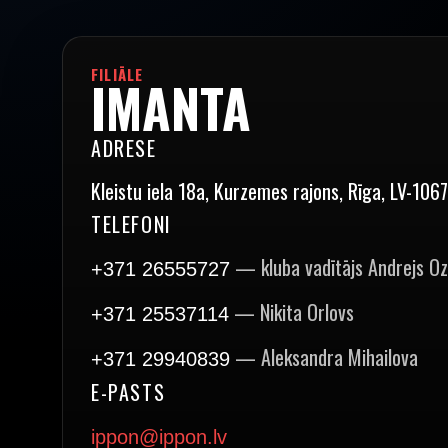
FILIĀLE
IMANTA
ADRESE
Kleistu iela 18a, Kurzemes rajons, Rīga, LV-1067
TELEFONI
— kluba vadītājs Andrejs O
+371 26555727
— Nikita Orlovs
+371 25537114
— Aleksandra Mihailova
+371 29940839
E-PASTS
ippon@ippon.lv