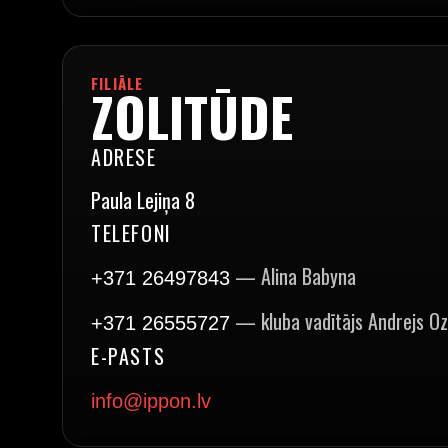
FILIĀLE
ZOLITŪDE
ADRESE
Paula Lejiņa 8
TELEFONI
— Alina Babyna
+371 26497843
— kluba vadītājs Andrejs O
+371 26555727
E-PASTS
info@ippon.lv