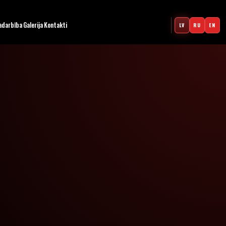
adarbība
Galerija
Kontakti
LV
RU
EN