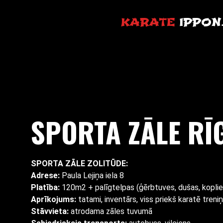
KARATE
IPPON
SPORTA ZĀLE R
SPORTA ZĀLE ZOLITŪDE:
Adrese:
Paula Lejiņa iela 8
Platība:
120m2 + palīgtelpas (ģērbtuves, dušas, kopli
Aprīkojums:
tatami, inventārs, viss priekš karatē treni
Stāvvieta:
atrodama zāles tuvumā