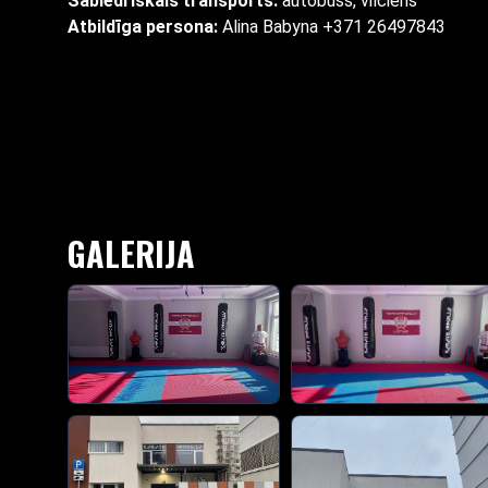
Sabiedriskais transports:
autobuss, vilciens
Atbildīga persona:
Alina Babyna +371 26497843
GALERIJA