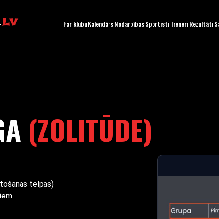
.
LV
Par klubu
Kalendārs
Nodarbības
Sportisti
Treneri
Rezultāti
S
ĪGA
(ZOLITŪDE)
etošanas telpas)
ņiem