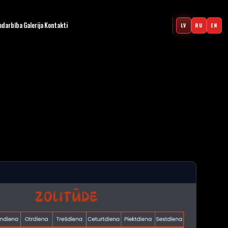
adarbība
Galerija
Kontakti
LV
RU
EN